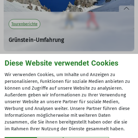
Tourenberichte
Grünstein-Umfahrung
Ein Urlaubstag in den Mieminger Alpen
26.01.2022
Diese Website verwendet Cookies
Andere Themen
mehr erfahren
Wir verwenden Cookies, um Inhalte und Anzeigen zu
270 - Sektion Tutzing
Ehrenamt
News
Ortsgruppe
personalisieren, Funktionen für soziale Medien anbieten zu
können und Zugriffe auf unsere Website zu analysieren.
Podcast
Sektionsleben
Sicherheit
Tourenberichte
Außerdem geben wir Informationen zu Ihrer Verwendung
unserer Website an unsere Partner für soziale Medien,
Tutzinger Hütte
Werbung und Analysen weiter. Unsere Partner führen diese
Informationen möglicherweise mit weiteren Daten
zusammen, die Sie ihnen bereitgestellt haben oder die sie
im Rahmen Ihrer Nutzung der Dienste gesammelt haben.
Über uns