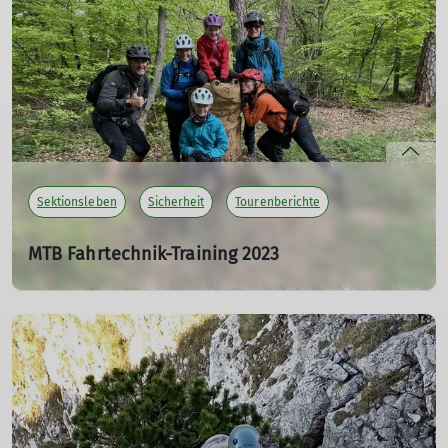
mehr erfahren
Sektionsleben
Sicherheit
Tourenberichte
MTB Fahrtechnik-Training 2023
16.05.2023
Dass man den Muttertag auch anders feiern kann, haben
Markus, Ira, Lea und Eva beim MTB Fahrtechnik-Training
unter der Leitung von Jennifer Paulin in Tutzing am 14.
Mai 2023 bewiesen. In einem abwechslungs-reichen
Parcours rund um Tutzing lernten die Teilnehmer*innen
alles, was das Mountainbiker-Herz begehrt.