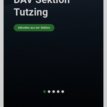
Über 
utzing
Vorstan
uelles aus der Sektion
Über un