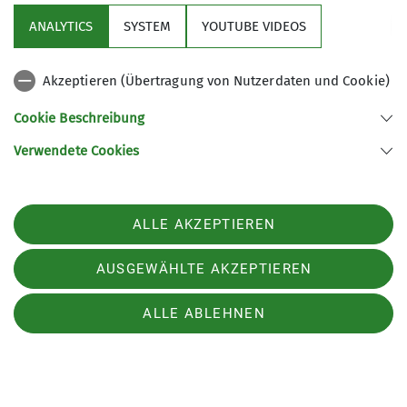
ANALYTICS
SYSTEM
YOUTUBE VIDEOS
Berwang Rinnen - Rotlechstausee
14.08.2026
Akzeptieren (Übertragung von Nutzerdaten und Cookie)
Kondition
Cookie Beschreibung
Technik
Verwendete Cookies
Organisation
Wolfgang
Pieper
Details
ALLE AKZEPTIEREN
AUSGEWÄHLTE AKZEPTIEREN
ALLE ABLEHNEN
Neuigkeiten aus unserer Sektion