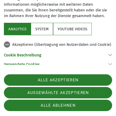
Informationen möglicherweise mit weiteren Daten
zusammen, die Sie ihnen bereitgestellt haben oder die sie
Über uns
im Rahmen Ihrer Nutzung der Dienste gesammelt haben.
ANALYTICS
SYSTEM
YOUTUBE VIDEOS
Service
Gruppen
Akzeptieren (Übertragung von Nutzerdaten und Cookie)
Cookie Beschreibung
Sektion Tutzing des Deutschen Alpenvereins e.V.
Verwendete Cookies
Postfach 1146
82323 Tutzing
ALLE AKZEPTIEREN
Telefon +4981588119
Kontakt
AUSGEWÄHLTE AKZEPTIEREN
ALLE ABLEHNEN
Impressum
Datenschutz
Datenschutz-Einstellungen