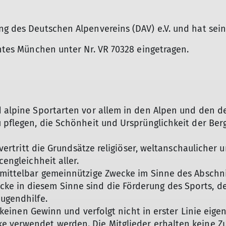
g des Deutschen Alpenvereins (DAV) e.V. und hat seine
chtes München unter Nr. VR 70328 eingetragen.
d alpine Sportarten vor allem in den Alpen und den d
u pflegen, die Schönheit und Ursprünglichkeit der Ber
 vertritt die Grundsätze religiöser, weltanschau­licher 
cengleichheit aller.
unmittelbar gemeinnützige Zwecke im Sinne des Abschn
ke in diesem Sinne sind die Förderung des Sports, d
Jugendhilfe.
bt keinen Gewinn und verfolgt nicht in erster Linie eig
ke verwendet werden. Die Mitglieder erhalten keine Z