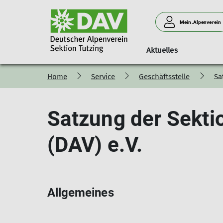
Mein.Alpenverein
Aktuelles
Home
Service
Geschäftsstelle
Sa
Mitgliedschaft
Übersicht Ortsgruppen
Vorstand
Kurs- & Tourenprogramm 
Teilnehmergebühren
Mitglied werden
Ortsgruppe Penzberg
Kurs- & Tourenprogramm Archiv
Satzung der Sekti
Mitgliedsbeiträge
Ortsgruppe Seeshaupt
Digitaler Mitgliedsausweis
Ortsgruppe Tutzing
(DAV) e.V.
Ortsgruppe Kochel
Allgemeines