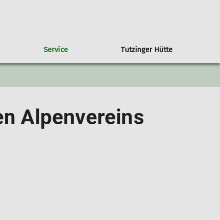
Service
Tutzinger Hütte
ramm Gemeinschaftstouren
imawandel in den Alpen
Übersicht weitere Gruppen
Trainer
Klimaschutzbericht
amm Ortsguppen
MTB-Gruppe
en Alpenvereins
amm Jugendklettergruppe
amm Familiengruppe