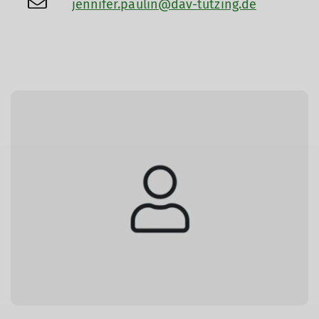
jennifer.paulin@dav-tutzing.de