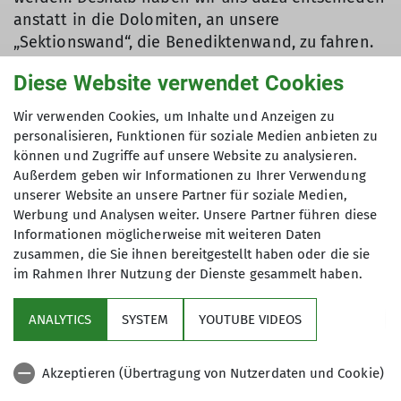
anstatt in die Dolomiten, an unsere
„Sektionswand“, die Benediktenwand, zu fahren.
Wir wurden mit einer kürzeren Anfahrt, besserem
Diese Website verwendet Cookies
Wetter und mit der herrlichen Gastfreundschaft
unserer Tutzinger Hütte begrüßt.
Wir verwenden Cookies, um Inhalte und Anzeigen zu
personalisieren, Funktionen für soziale Medien anbieten zu
An den insgesamt 4 Tagen konnten große
können und Zugriffe auf unsere Website zu analysieren.
klassische Routen an der beeindruckenden
Außerdem geben wir Informationen zu Ihrer Verwendung
Nordwand geklettert werden. Der Charakter der
unserer Website an unsere Partner für soziale Medien,
Kletterei ist sehr alpin und konditionell
Werbung und Analysen weiter. Unsere Partner führen diese
anspruchsvoll. Wir begingen die Touren „Rampe-
Informationen möglicherweise mit weiteren Daten
zusammen, die Sie ihnen bereitgestellt haben oder die sie
Rippe“ (Schwierigkeit 4+, 13 Seillängen) und die
im Rahmen Ihrer Nutzung der Dienste gesammelt haben.
„Gsuacht und Gfundn“ (Schwierigkeit 6+, 9
Seillängen). Die Touren sind keine
ANALYTICS
SYSTEM
YOUTUBE VIDEOS
Sportklettertouren und forderten unser
Gesamtkönnen sehr. Ein unerwarteter kurzer und
starker Regenschauer in der „Gsuacht und
Akzeptieren (Übertragung von Nutzerdaten und Cookie)
Gfundn“ in der vorletzten Seillänge hat uns