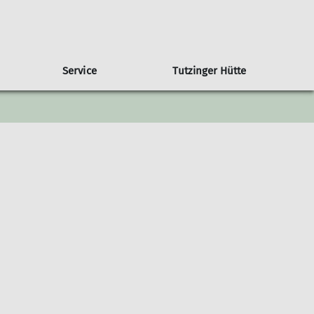
Service
Tutzinger Hütte
ramm Gemeinschaftstouren
imawandel in den Alpen
Übersicht weitere Gruppen
Trainer
Klimaschutzbericht
amm Ortsguppen
MTB-Gruppe
amm Jugendklettergruppe
amm Familiengruppe