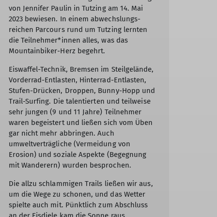
von Jennifer Paulin in Tutzing am 14. Mai
2023 bewiesen. In einem abwechslungs-
reichen Parcours rund um Tutzing lernten
die Teilnehmer*innen alles, was das
Mountainbiker-Herz begehrt.
Eiswaffel-Technik, Bremsen im Steilgelände,
Vorderrad-Entlasten, Hinterrad-Entlasten,
Stufen-Drücken, Droppen, Bunny-Hopp und
Trail-Surfing. Die talentierten und teilweise
sehr jungen (9 und 11 Jahre) Teilnehmer
waren begeistert und ließen sich vom Üben
gar nicht mehr abbringen. Auch
umweltverträgliche (Vermeidung von
Erosion) und soziale Aspekte (Begegnung
mit Wanderern) wurden besprochen.
Die allzu schlammigen Trails ließen wir aus,
um die Wege zu schonen, und das Wetter
spielte auch mit. Pünktlich zum Abschluss
an der Eisdiele kam die Sonne raus.