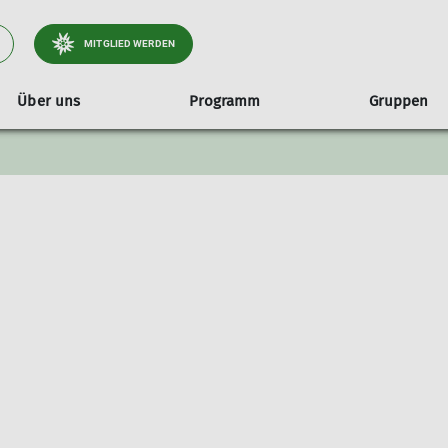
MITGLIED WERDEN
Über uns
Programm
Gruppen
2025/26
Jahresheft
Übersicht Jugend- & Familiengruppen
Geschäftsstelle
Referenten
Prog
Kl
Jugendklettergruppe
Satzung der Sektion Tutzing
Progr
Kinderklettergruppe
Protokolle Mitgliederversammlungen
Progr
Familiengruppe
Wanderwegekonzept Tölzer Land Süd
Progr