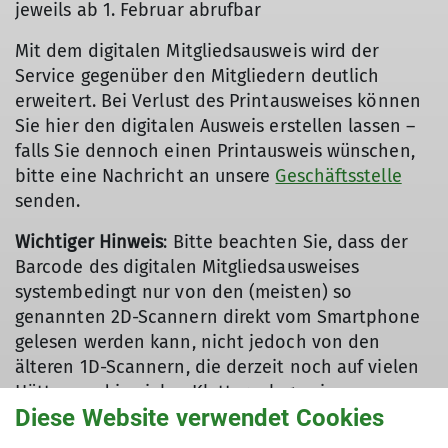
jeweils ab 1. Februar abrufbar
Mit dem digitalen Mitgliedsausweis wird der
Service gegenüber den Mitgliedern deutlich
erweitert. Bei Verlust des Printausweises können
Sie hier den digitalen Ausweis erstellen lassen –
falls Sie dennoch einen Printausweis wünschen,
bitte eine Nachricht an unsere
Geschäftsstelle
senden.
Wichtiger Hinweis
: Bitte beachten Sie, dass der
Barcode des digitalen Mitgliedsausweises
systembedingt nur von den (meisten) so
genannten 2D-Scannern direkt vom Smartphone
gelesen werden kann, nicht jedoch von den
älteren 1D-Scannern, die derzeit noch auf vielen
Hütten und in vielen Kletteranlagen in
Diese Website verwendet Cookies
Verwendung sind. In diesen Fällen muss die
Erfassung manuell erfolgen.