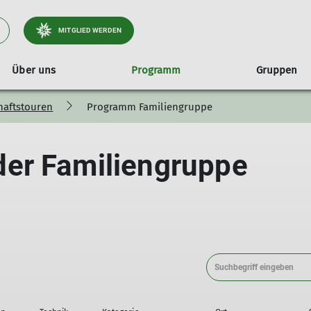
MITGLIED WERDEN
Über uns
Programm
Gruppen
aftstouren
Programm Familiengruppe
2025/26
Jahresheft
Übersicht Jugend- & Familiengruppen
Geschäftsstelle
Referenten
Prog
Kl
Jugendklettergruppe
Satzung der Sektion Tutzing
Progr
er Familiengruppe
Kinderklettergruppe
Protokolle Mitgliederversammlungen
Progr
Familiengruppe
Wanderwegekonzept Tölzer Land Süd
Progr