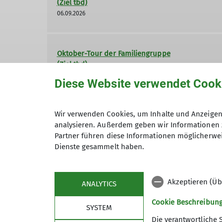
(Ziel tbd)
06.09.2026
Oktober-Tour der Familiengruppe
(Ziel tbd)
18.10.2026
Diese Website verwendet Cook
Wir verwenden Cookies, um Inhalte und Anzeigen 
November-Tour der Familiengruppe
analysieren. Außerdem geben wir Informationen 
(Ziel tbd)
Partner führen diese Informationen möglicherwei
15.11.2026
Dienste gesammelt haben.
Akzeptieren (Üb
ANALYTICS
Cookie Beschreibun
SYSTEM
Die verantwortliche 