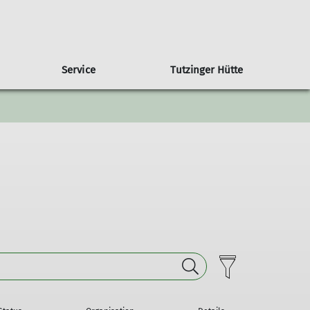
Service
Tutzinger Hütte
ramm Gemeinschaftstouren
imawandel in den Alpen
Übersicht weitere Gruppen
Trainer
Klimaschutzbericht
amm Ortsguppen
MTB-Gruppe
amm Jugendklettergruppe
amm Familiengruppe