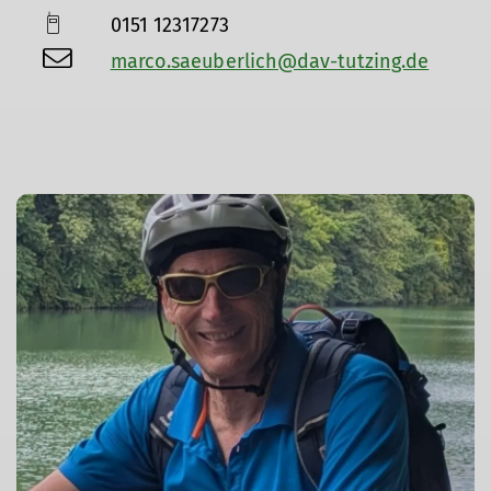
0151 12317273
marco.saeuberlich@dav-tutzing.de