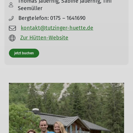
Thomas Jauernig, Sabine Jauernig, Tini
© Thomas Jauernig
Seemüller
Bergtelefon: 0175 – 1641690
kontakt@tutzinger-huette.de
Zur Hütten-Website
jetzt buchen