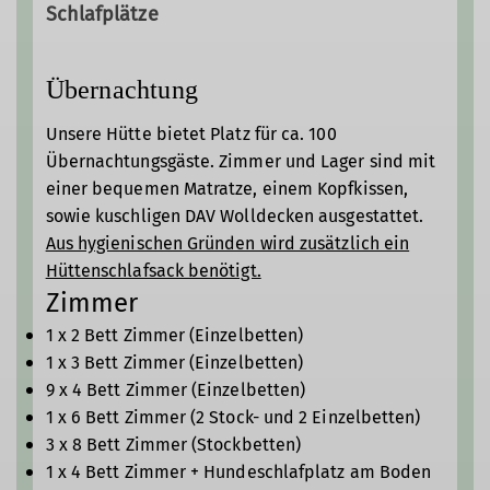
Schlafplätze
rufen zu können und wegen der zentralen
Lage wurde bereits 1909 eine
Telefonverbindung eingerichtet.
Übernachtung
1917 wurde die Hütte durch eine Lawine
Unsere Hütte bietet Platz für ca. 100
verschoben, die Schäden konnten aber
Übernachtungsgäste.
Zimmer und Lager sind mit
repariert werden. Wegen steigender
einer
bequemen
Matratze,
einem Kopfkissen,
Frequentierung wurde die Hütte mehrfach
sowie kuschligen DAV
Wolldecken ausgestattet.
durch Anbauten erweitert, sodass 1931
Aus hygienischen Gründen wird zusätzlich ein
bereits 110 Schlafplätze vorhanden waren.
Hüttenschlafsack benötigt.
Um den Warentransport auf die Hütte zu
Zimmer
vereinfachen wurde 1965 eine
1 x 2 Bett Zimmer (Einzelbetten)
Materialseilbahn errichtet, die die Hütte
1 x 3 Bett Zimmer (Einzelbetten)
mit einem nahegelegenen Forstweg
9 x 4 Bett Zimmer (Einzelbetten)
verbindet.
1 x 6 Bett Zimmer (2 Stock- und 2 Einzelbetten)
1990 wurde als Pilot-Projekt eine
3 x 8 Bett Zimmer (Stockbetten)
mechanisch-biologische Kläranlage zur
1 x 4 Bett Zimmer + Hundeschlafplatz am Boden