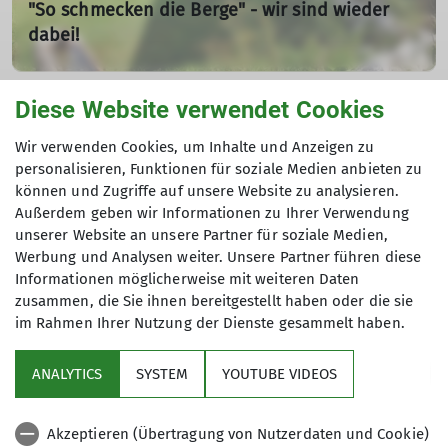
"So schmecken die Berge" - wir sind wieder
Der feuchte und schlammige Arbeitseinsatz hat viel Spaß
dabei!
gemacht und wir sind sehr glücklich, dass unsere
ehrenamtliche Tätigkeit von vielen Wanderern und
06.05.2023
Gästen der Tutzinger Hütte sehr geschätzt wurde.
Diese Website verwendet Cookies
Andere Themen
mehr erfahren
mehr erfahren
Wir verwenden Cookies, um Inhalte und Anzeigen zu
personalisieren, Funktionen für soziale Medien anbieten zu
270 - Sektion Tutzing
Ehrenamt
News
Ortsgruppe
können und Zugriffe auf unsere Website zu analysieren.
Podcast
Sektionsleben
Sicherheit
Tourenberichte
Außerdem geben wir Informationen zu Ihrer Verwendung
unserer Website an unsere Partner für soziale Medien,
Tutzinger Hütte
Werbung und Analysen weiter. Unsere Partner führen diese
Informationen möglicherweise mit weiteren Daten
zusammen, die Sie ihnen bereitgestellt haben oder die sie
im Rahmen Ihrer Nutzung der Dienste gesammelt haben.
Über uns
ANALYTICS
SYSTEM
YOUTUBE VIDEOS
Service
Akzeptieren (Übertragung von Nutzerdaten und Cookie)