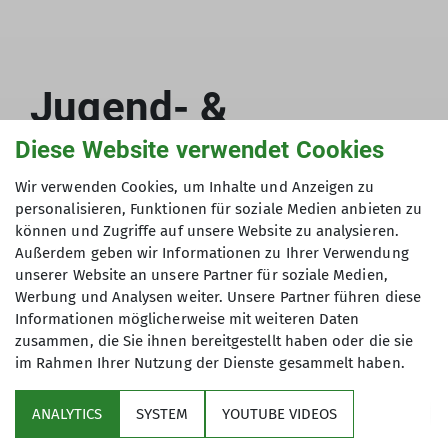
Felix Gerg
Jeden Donnerstag um 19 Uhr im
Details
Berghaldenstüberl
Inhalt:
Jugend- &
Termine werden zeitnah veröffentlicht
Details
Familiengruppen
Diese Website verwendet Cookies
Wir verwenden Cookies, um Inhalte und Anzeigen zu
Details
personalisieren, Funktionen für soziale Medien anbieten zu
können und Zugriffe auf unsere Website zu analysieren.
Außerdem geben wir Informationen zu Ihrer Verwendung
unserer Website an unsere Partner für soziale Medien,
Werbung und Analysen weiter. Unsere Partner führen diese
Informationen möglicherweise mit weiteren Daten
zusammen, die Sie ihnen bereitgestellt haben oder die sie
im Rahmen Ihrer Nutzung der Dienste gesammelt haben.
Details Jugend- &
Familiengruppen
ANALYTICS
SYSTEM
YOUTUBE VIDEOS