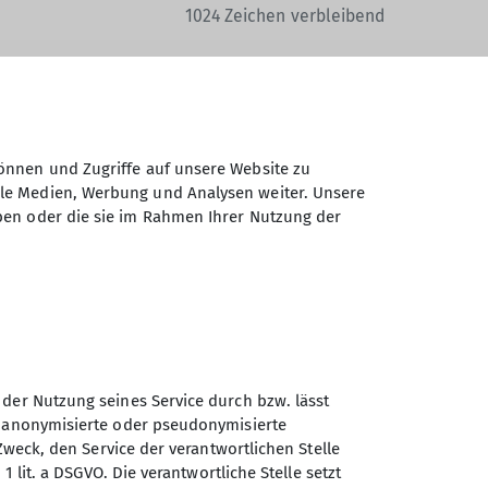
1024
Zeichen verbleibend
önnen und Zugriffe auf unsere Website zu
ale Medien, Werbung und Analysen weiter. Unsere
Daten elektronisch gesichert und zum
ben oder die sie im Rahmen Ihrer Nutzung der
 Einwilligung jederzeit wiederrufen kann.
Absenden
 der Nutzung seines Service durch bzw. lässt
n anonymisierte oder pseudonymisierte
Zweck, den Service der verantwortlichen Stelle
Sektion Tutzing des
1 lit. a DSGVO. Die verantwortliche Stelle setzt