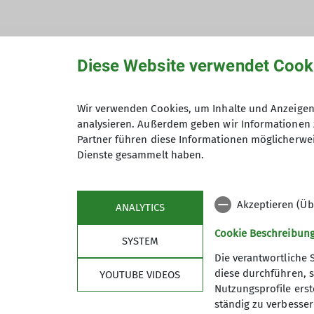
Diese Website verwendet Cook
Hiermit bestätige ich die Kenntnisna
Wir verwenden Cookies, um Inhalte und Anzeigen 
analysieren. Außerdem geben wir Informationen 
Hiermit erkläre ich mich einverstand
Partner führen diese Informationen möglicherwei
Zweck der Kontaktaufnahme verarbeite
Dienste gesammelt haben.
*
Mit (*) markierte Felder sind Pflichtfelder
Akzeptieren (Üb
ANALYTICS
Cookie Beschreibun
SYSTEM
Die verantwortliche 
diese durchführen, s
YOUTUBE VIDEOS
Nutzungsprofile erste
ständig zu verbessern