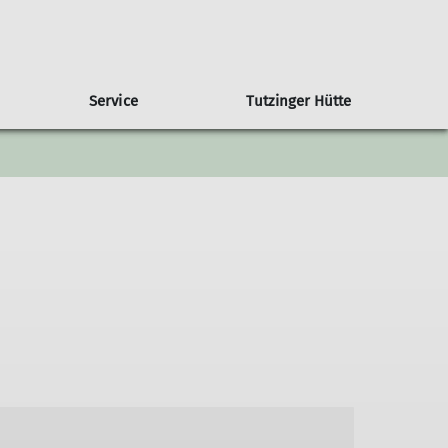
Service
Tutzinger Hütte
ramm Gemeinschaftstouren
imawandel in den Alpen
Übersicht weitere Gruppen
Trainer
Klimaschutzbericht
amm Ortsguppen
MTB-Gruppe
amm Jugendklettergruppe
amm Familiengruppe