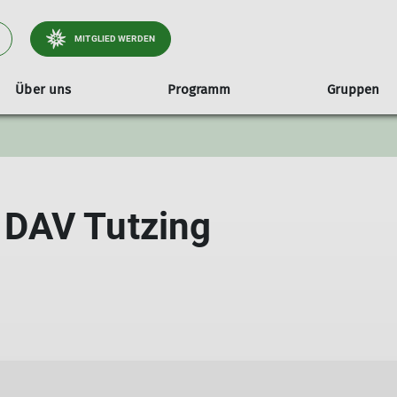
MITGLIED WERDEN
Über uns
Programm
Gruppen
2025/26
Jahresheft
Übersicht Jugend- & Familiengruppen
Geschäftsstelle
Referenten
Prog
Kl
Jugendklettergruppe
Satzung der Sektion Tutzing
Progr
Kinderklettergruppe
Protokolle Mitgliederversammlungen
Progr
DAV Tutzing
Familiengruppe
Wanderwegekonzept Tölzer Land Süd
Progr