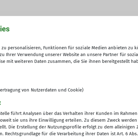
ies
hme der Datenschutzerklärung *
zu personalisieren, Funktionen für soziale Medien anbieten zu k
zu Ihrer Verwendung unserer Website an unsere Partner für sozi
en, dass meine in das Kontaktformular eingegebenen 
se mit weiteren Daten zusammen, die Sie ihnen bereitgestellt ha
t und genutzt werden. Mir ist bekannt, dass ich meine
ertragung von Nutzerdaten und Cookie)
g
Stelle führt Analysen über das Verhalten ihrer Kunden im Rahmen
oweit sie uns ihre Einwilligung erteilen. Zu diesem Zweck werde
llt. Die Erstellung der Nutzungsprofile erfolgt zu dem alleinigen 
. Rechtsgrundlage für die Verarbeitung ihrer Daten ist Art. 6 Abs. 