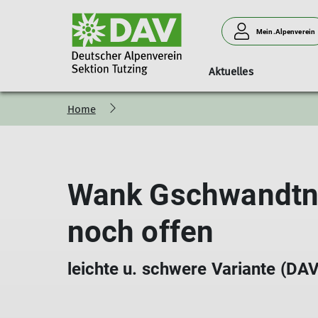
Mein.Alpenverein
Aktuelles
Home
Mitgliedschaft
Übersicht Ortsgruppen
Vorstand
Kurs- & Tourenprogramm 
Teilnehmergebühren
Mitglied werden
Ortsgruppe Penzberg
Kurs- & Tourenprogramm Archiv
Mitgliedsbeiträge
Ortsgruppe Seeshaupt
Wank Gschwandtne
Digitaler Mitgliedsausweis
Ortsgruppe Tutzing
Ortsgruppe Kochel
noch offen
leichte u. schwere Variante (D