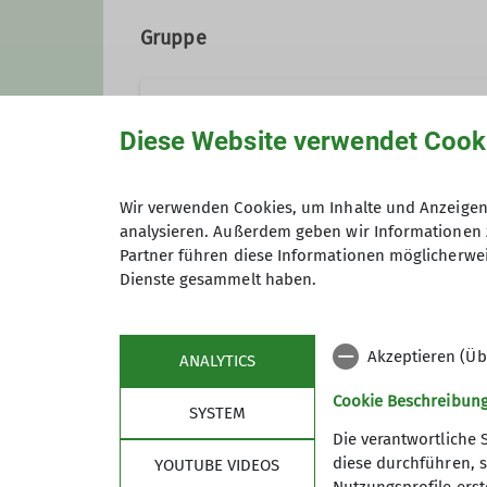
Ämter
Gruppe
Wanderleiter
Ortsgruppe Seeshaupt
Diese Website verwendet Cook
Wir verwenden Cookies, um Inhalte und Anzeigen 
Jedem ersten Montag im Monat 
analysieren. Außerdem geben wir Informationen 
Partner führen diese Informationen möglicherwei
Anmeldung
Details
Dienste gesammelt haben.
Akzeptieren (Üb
ANALYTICS
Cookie Beschreibun
SYSTEM
Die verantwortliche 
diese durchführen, s
YOUTUBE VIDEOS