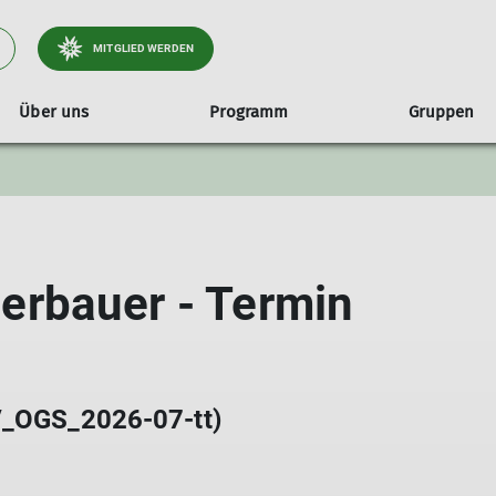
MITGLIED WERDEN
Über uns
Programm
Gruppen
2025/26
Jahresheft
Übersicht Jugend- & Familiengruppen
Geschäftsstelle
Referenten
Prog
Kl
Jugendklettergruppe
Satzung der Sektion Tutzing
Progr
Kinderklettergruppe
Protokolle Mitgliederversammlungen
Progr
rbauer - Termin
Familiengruppe
Wanderwegekonzept Tölzer Land Süd
Progr
AV_OGS_2026-07-tt)