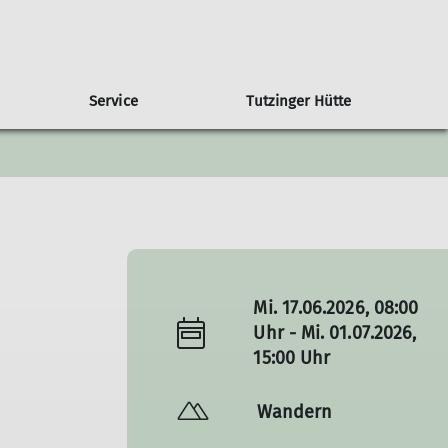
Service
Tutzinger Hütte
ramm Gemeinschaftstouren
imawandel in den Alpen
Übersicht weitere Gruppen
Trainer
Klimaschutzbericht
amm Ortsguppen
MTB-Gruppe
amm Jugendklettergruppe
amm Familiengruppe
Mi. 17.06.2026, 08:00
Uhr - Mi. 01.07.2026,
15:00 Uhr
Wandern