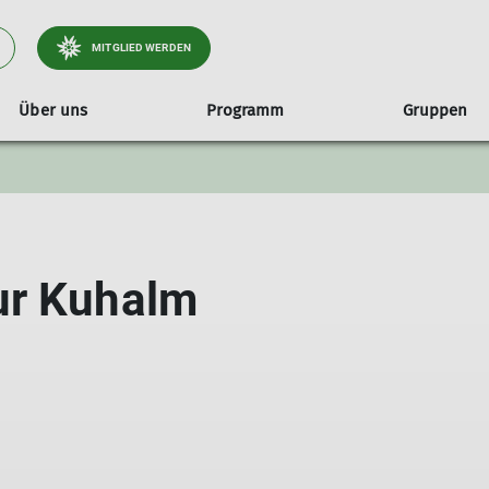
MITGLIED WERDEN
Über uns
Programm
Gruppen
2025/26
Jahresheft
Übersicht Jugend- & Familiengruppen
Geschäftsstelle
Referenten
Prog
Kl
Jugendklettergruppe
Satzung der Sektion Tutzing
Progr
Kinderklettergruppe
Protokolle Mitgliederversammlungen
Progr
ur Kuhalm
Familiengruppe
Wanderwegekonzept Tölzer Land Süd
Progr