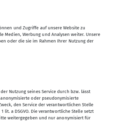
önnen und Zugriffe auf unsere Website zu
ale Medien, Werbung und Analysen weiter. Unsere
ben oder die sie im Rahmen Ihrer Nutzung der
 der Nutzung seines Service durch bzw. lässt
n anonymisierte oder pseudonymisierte
Zweck, den Service der verantwortlichen Stelle
Sektion Tutzing des
1 lit. a DSGVO. Die verantwortliche Stelle setzt
Deutschen Alpenvereins e.V.
ritte weitergegeben und nur anonymisiert für
Postfach 1146
82323 Tutzing