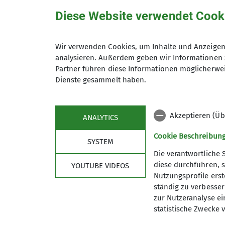
Diese Website verwendet Cook
Jeden Mittwoch um 18:30 Uhr im 
Tourenprogramm allgemein
Wir verwenden Cookies, um Inhalte und Anzeigen 
analysieren. Außerdem geben wir Informationen 
Details
Partner führen diese Informationen möglicherwei
Dienste gesammelt haben.
Akzeptieren (Üb
ANALYTICS
Cookie Beschreibun
SYSTEM
Die verantwortliche 
diese durchführen, s
YOUTUBE VIDEOS
Nutzungsprofile erste
ständig zu verbessern
Über uns
Serv
zur Nutzeranalyse ei
statistische Zwecke v
Vorstand
Mitglied