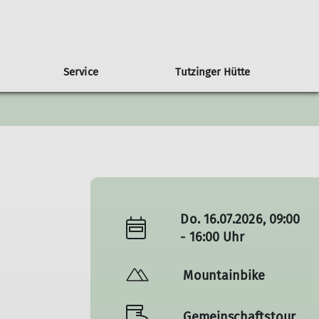
Service
Tutzinger Hütte
ramm Gemeinschaftstouren
imawandel in den Alpen
Übersicht weitere Gruppen
Trainer
Klimaschutzbericht
amm Ortsguppen
MTB-Gruppe
amm Jugendklettergruppe
amm Familiengruppe
Do. 16.07.2026, 09:00
- 16:00 Uhr
Mountainbike
Gemeinschaftstour