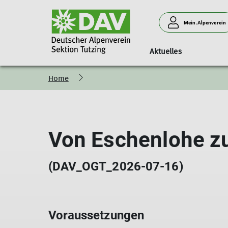
Mein.Alpenverein
Aktuelles
Home
Mitgliedschaft
Übersicht Ortsgruppen
Vorstand
Kurs- & Tourenprogramm 
Teilnehmergebühren
Mitglied werden
Ortsgruppe Penzberg
Kurs- & Tourenprogramm Archiv
Mitgliedsbeiträge
Ortsgruppe Seeshaupt
Von Eschenlohe z
Digitaler Mitgliedsausweis
Ortsgruppe Tutzing
Ortsgruppe Kochel
(DAV_OGT_2026-07-16)
Voraussetzungen