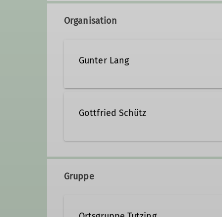
Organisation
Gunter Lang
08158 6563
gunter-lan
Gottfried Schütz
Qualifikationen
Zou.Schuetz@t-online.de
Trainer*in B Hochtouren
Gruppe
Ortsgruppe Tutzing