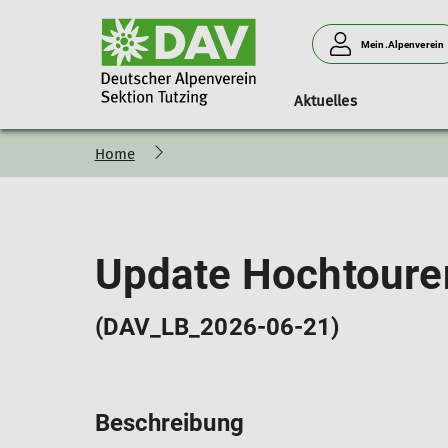
Mein.Alpenverein
Aktuelles
Home
Mitgliedschaft
Übersicht Ortsgruppen
Vorstand
Kurs- & Tourenprogramm 
Teilnehmergebühren
Mitglied werden
Ortsgruppe Penzberg
Kurs- & Tourenprogramm Archiv
Mitgliedsbeiträge
Ortsgruppe Seeshaupt
Update Hochtoure
Digitaler Mitgliedsausweis
Ortsgruppe Tutzing
Ortsgruppe Kochel
(DAV_LB_2026-06-21)
Beschreibung