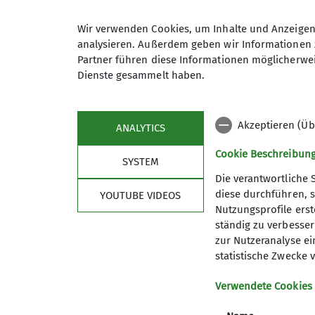
Wir verwenden Cookies, um Inhalte und Anzeigen 
analysieren. Außerdem geben wir Informationen 
Partner führen diese Informationen möglicherwei
Maximale Teilnehmeranzahl
Dienste gesammelt haben.
Akzeptieren (Üb
ANALYTICS
Cookie Beschreibun
SYSTEM
Die verantwortliche 
diese durchführen, s
YOUTUBE VIDEOS
Nutzungsprofile erste
ständig zu verbessern
Über uns
Serv
zur Nutzeranalyse ei
statistische Zwecke v
Vorstand
Mitglied
Verwendete Cookies
Referenten
Teilneh
Trainer
Geschäft