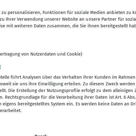
abgeschlossen wurde.
zu personalisieren, Funktionen für soziale Medien anbieten zu k
zu Ihrer Verwendung unserer Website an unsere Partner für sozi
se mit weiteren Daten zusammen, die Sie ihnen bereitgestellt ha
5
ertragung von Nutzerdaten und Cookie)
g
Stelle führt Analysen über das Verhalten ihrer Kunden im Rahmen
oweit sie uns ihre Einwilligung erteilen. Zu diesem Zweck werde
llt. Die Erstellung der Nutzungsprofile erfolgt zu dem alleinigen 
. Rechtsgrundlage für die Verarbeitung ihrer Daten ist Art. 6 Abs. 
ice
Gruppen
n eigens bereitgestelltes System ein. Es werden keine Daten an D
erarbeitet.
schaft
Ortsgruppen
mergebühr
Jugendklettergruppe
sstelle
Kinderklettergruppe