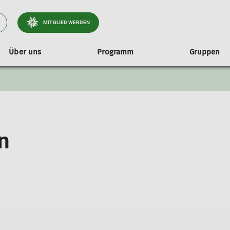
MITGLIED WERDEN
Über uns
Programm
Gruppen
2025/26
Jahresheft
Übersicht Jugend- & Familiengruppen
Geschäftsstelle
Referenten
Prog
Kl
Jugendklettergruppe
Satzung der Sektion Tutzing
Progr
Kinderklettergruppe
Protokolle Mitgliederversammlungen
Progr
n
Familiengruppe
Wanderwegekonzept Tölzer Land Süd
Progr