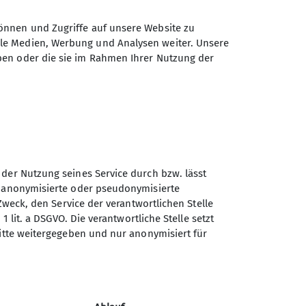
önnen und Zugriffe auf unsere Website zu
ale Medien, Werbung und Analysen weiter. Unsere
ben oder die sie im Rahmen Ihrer Nutzung der
 der Nutzung seines Service durch bzw. lässt
n anonymisierte oder pseudonymisierte
Zweck, den Service der verantwortlichen Stelle
Sektion Tutzing des
1 lit. a DSGVO. Die verantwortliche Stelle setzt
Deutschen Alpenvereins e.V.
ritte weitergegeben und nur anonymisiert für
Postfach 1146
82323 Tutzing
Telefon +4981588119