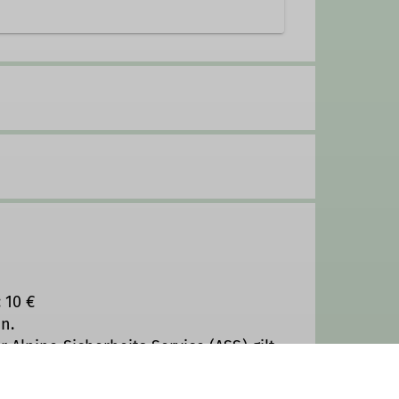
 10 €
n.
 Alpine Sicherheits Service (ASS) gilt
die Bergrettung benötigen, haben sie
nicht eine eigene Versicherung