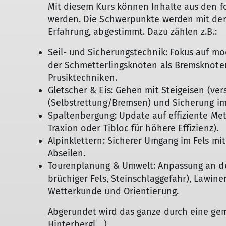
Mit diesem Kurs können Inhalte aus den 
werden. Die Schwerpunkte werden mit der
Erfahrung, abgestimmt. Dazu zählen z.B.:
Seil- und Sicherungstechnik: Fokus auf m
der Schmetterlingsknoten als Bremsknote
Prusiktechniken.
Gletscher & Eis: Gehen mit Steigeisen (ve
(Selbstrettung/Bremsen) und Sicherung im 
Spaltenbergung: Update auf effiziente Me
Traxion oder Tibloc für höhere Effizienz).
Alpinklettern: Sicherer Umgang im Fels mi
Abseilen.
Tourenplanung & Umwelt: Anpassung an de
brüchiger Fels, Steinschlaggefahr), Lawin
Wetterkunde und Orientierung.
Abgerundet wird das ganze durch eine gem
Hinterbergl,...).