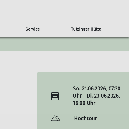
Service
Tutzinger Hütte
ramm Gemeinschaftstouren
imawandel in den Alpen
Übersicht weitere Gruppen
Trainer
Klimaschutzbericht
amm Ortsguppen
MTB-Gruppe
amm Jugendklettergruppe
amm Familiengruppe
So. 21.06.2026, 07:30
Uhr - Di. 23.06.2026,
16:00 Uhr
Hochtour