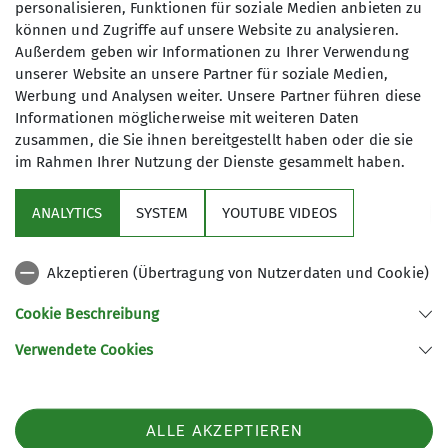
personalisieren, Funktionen für soziale Medien anbieten zu
können und Zugriffe auf unsere Website zu analysieren.
6
Außerdem geben wir Informationen zu Ihrer Verwendung
unserer Website an unsere Partner für soziale Medien,
Werbung und Analysen weiter. Unsere Partner führen diese
Informationen möglicherweise mit weiteren Daten
zusammen, die Sie ihnen bereitgestellt haben oder die sie
im Rahmen Ihrer Nutzung der Dienste gesammelt haben.
Über uns
ANALYTICS
SYSTEM
YOUTUBE VIDEOS
Service
Akzeptieren (Übertragung von Nutzerdaten und Cookie)
Gruppen
Cookie Beschreibung
Verwendete Cookies
Sektion Tutzing des Deutschen Alpenvereins e.V.
Postfach 1146
82323 Tutzing
ALLE AKZEPTIEREN
Telefon +4981588119