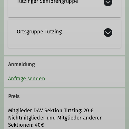
Tutzinger Seniorengruppe
Ortsgruppe Tutzing
Jeden Mittwoch um 18:30 Uhr im
Tutzinger Hof
Anmeldung
Details
Anfrage senden
Preis
Mitglieder DAV Sektion Tutzing: 20 €
Nichtmitglieder und Mitglieder anderer
Sektionen: 40€