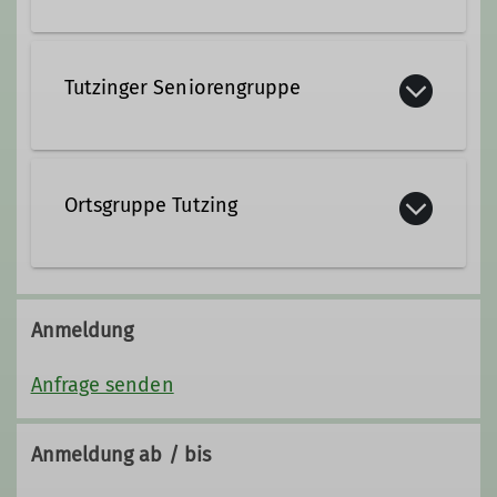
Tutzinger Seniorengruppe
Ortsgruppe Tutzing
Jeden Mittwoch um 18:30 Uhr im
Tutzinger Hof
Anmeldung
Details
Anfrage senden
Anmeldung ab / bis