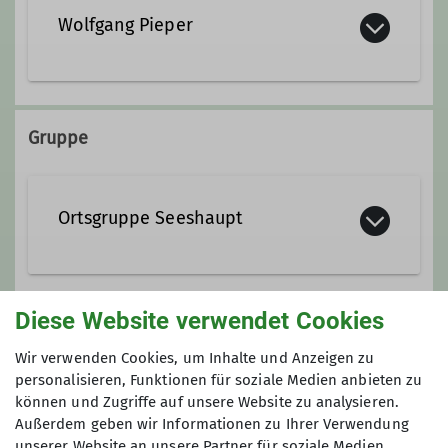
Wolfgang Pieper
Gruppe
Ortsgruppe Seeshaupt
Jedem ersten Montag im Monat um
Diese Website verwendet Cookies
18:00 Uhr im Restaurant Sonnenhof
Preis
Wir verwenden Cookies, um Inhalte und Anzeigen zu
Details
Partnachklamm: Eintritt 10€
personalisieren, Funktionen für soziale Medien anbieten zu
können und Zugriffe auf unsere Website zu analysieren.
Eckbauerbahn: Berg-/Talfahrt 26€
Außerdem geben wir Informationen zu Ihrer Verwendung
unserer Website an unsere Partner für soziale Medien,