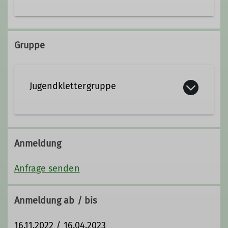
0151 12317273
Gruppe
marco.saeuberlich@dav-
tutzing.de
Jugendklettergruppe
Ämter
Voraussetzungen / Kenntnisse:
Sektionsjugend
Eigenständiges Kletterkönnen ist
Anmeldung
Voraussetzung, Ausbildungsinhalte
während der Gruppenaktivitäten
Anfrage senden
werden nicht vermittelt. Um Klettern
zu lernen könnt ihr gerne Kurse bei
Anmeldung ab / bis
unseren Trainern buchen.
Varianten:
Klettern und Bouldern (in
16.11.2022 / 16.04.2023