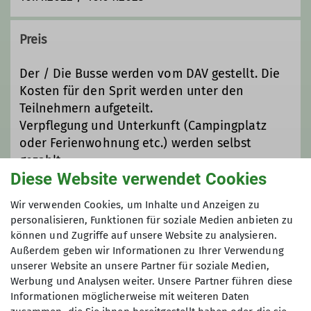
der Halle und am Fels), Sportklettern,
Alpinklettern, Mehrseillängen, Trad-
Klettern
Preis
Die Gruppe:
Als Klettergruppe
definieren wir unsere Ziele selbst. Es
Der / Die Busse werden vom DAV gestellt. Die
bleibt uns überlassen ob wir lieber
Kosten für den Sprit werden unter den
bouldern oder klettern, ob lieber in
Teilnehmern aufgeteilt.
der Halle oder am Fels. Wir stimmen
Verpflegung und Unterkunft (Campingplatz
uns nach Lust und Laune ab. Dabei
oder Ferienwohnung etc.) werden selbst
entscheiden die Kletterteilnehmer
gezahlt.
was sie gerne hätten.
Diese Website verwendet Cookies
Wir bieten:
Die Klettergruppe ist ein
Maximale Teilnehmeranzahl
Wir verwenden Cookies, um Inhalte und Anzeigen zu
reiner Klettertreff. Ob ihr Anfänger
personalisieren, Funktionen für soziale Medien anbieten zu
oder Fortgeschrittene seid, spielt
können und Zugriffe auf unsere Website zu analysieren.
20
keine Rolle. Wir schätzen das
Außerdem geben wir Informationen zu Ihrer Verwendung
Miteinander. Voraussetzung ist
unserer Website an unsere Partner für soziale Medien,
allerdings, dass ihr bereits
Werbung und Analysen weiter. Unsere Partner führen diese
eigenständig klettern könnt.
Informationen möglicherweise mit weiteren Daten