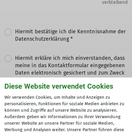
verbleibend
Hiermit bestätige ich die Kenntnisnahme der
Datenschutzerklärung *
Hiermit erkläre ich mich einverstanden, dass
meine in das Kontaktformular eingegebenen
Daten elektronisch gesichert und zum Zweck
der Kontaktaufnahme verarbeitet und
Diese Website verwendet Cookies
genutzt werden. Mir ist bekannt, dass ich
meine Einwilligung jederzeit wiederrufen
Wir verwenden Cookies, um Inhalte und Anzeigen zu
kann. *
personalisieren, Funktionen für soziale Medien anbieten zu
können und Zugriffe auf unsere Website zu analysieren.
Außerdem geben wir Informationen zu Ihrer Verwendung
Mit (*) markierte Felder
unserer Website an unsere Partner für soziale Medien,
Absenden
sind Pflichtfelder
Werbung und Analysen weiter. Unsere Partner führen diese