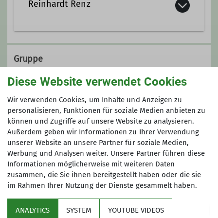
Reinhardt Renz
Ämter
Gruppe
Diese Website verwendet Cookies
Wanderleiter
Ortsgruppe Seeshaupt
Wir verwenden Cookies, um Inhalte und Anzeigen zu
personalisieren, Funktionen für soziale Medien anbieten zu
können und Zugriffe auf unsere Website zu analysieren.
Außerdem geben wir Informationen zu Ihrer Verwendung
Jedem ersten Montag im Monat um
unserer Website an unsere Partner für soziale Medien,
18:00 Uhr im Restaurant Sonnenhof
Werbung und Analysen weiter. Unsere Partner führen diese
Informationen möglicherweise mit weiteren Daten
zusammen, die Sie ihnen bereitgestellt haben oder die sie
Details
im Rahmen Ihrer Nutzung der Dienste gesammelt haben.
Über uns
ANALYTICS
SYSTEM
YOUTUBE VIDEOS